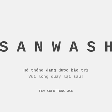
S A N W A S 
Hệ thống đang được bảo trì
Vui lòng quay lại sau!
ECV SOLUTIONS JSC